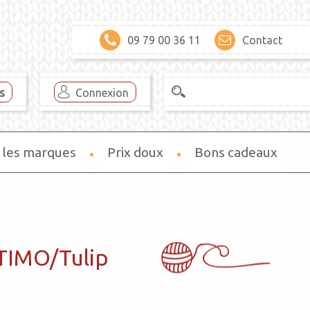
09 79 00 36 11
Contact
es
Connexion
 les marques
Prix doux
Bons cadeaux
TIMO/Tulip