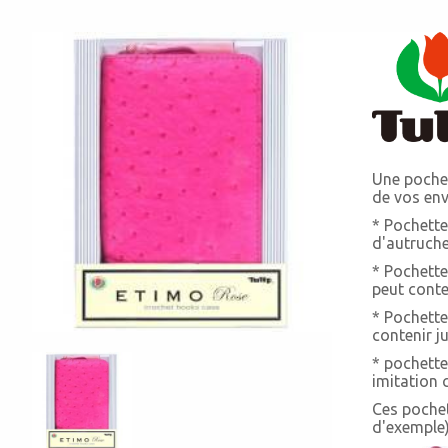
Une pochet
de vos envi
* Pochette
d'autruche
* Pochette
peut conte
* Pochette 
contenir j
* pochette
imitation c
Ces pochett
d'exemple