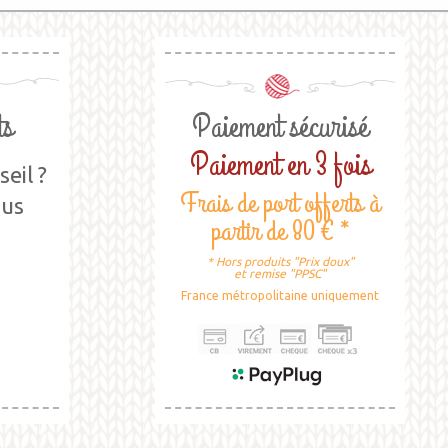
ts
Paiement sécurisé
Paiement en 3 fois
eil ?
Frais de port offerts à
ous
partir de 80 € *
* Hors produits "Prix doux"
et remise "PPSC"
France métropolitaine uniquement