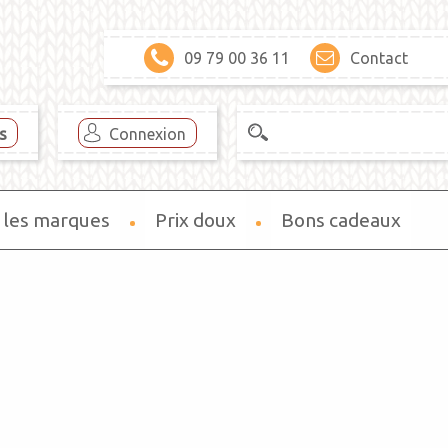
09 79 00 36 11
Contact
es
Connexion
 les marques
Prix doux
Bons cadeaux