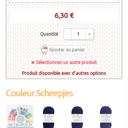
6,30 €
Quantité
-
+
Ajouter au panier
Sélectionnez un autre produit
Produit disponible avec d'autres options
1717 -
METROPOLIS
Couleur Scheepjes
001 -
002 - Glasgow
003 - Dallas
Bucharest
Sélectionnez
un autre
produit
007 -
004 - Kabul
005 - Medan
006 - Taï Pei
Philadelphia