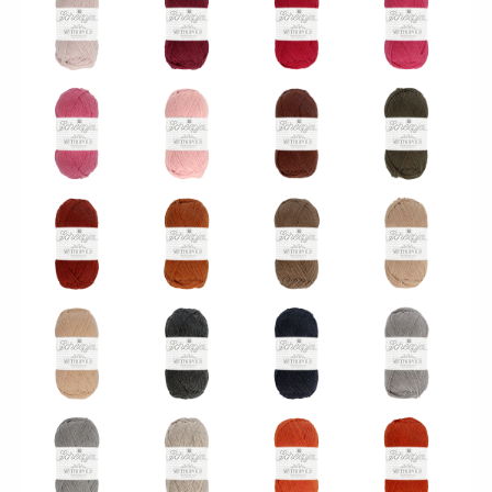
060 - Jaïpur
061 - Tokyo
062 - Valencia
063 - Toronto
065 -
066 -
067 - Buenos
064 - Krakow
Liverpool
Copenhagen
Aires
068 - Mubaï
069 - Miami
070 - Cairo
071 - Jakarta
075 - Mexico
072 - Warsaw
073 - Izmir
074 - Tripoli
City
076 - Sevilla
077 - Québec
078 - Lyon
079 - Munich