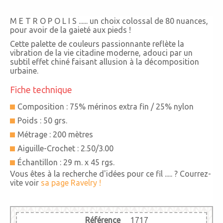
M E T R O P O L I S ......
un choix colossal de 80 nuances
,
pour avoir de la gaieté aux pieds !
Cette palette de couleurs passionnante reflète la
vibration de la vie citadine moderne, adouci par un
subtil effet chiné faisant allusion à la décomposition
urbaine.
Fiche technique
Composition : 75% mérinos extra fin / 25% nylon
Poids : 50 grs.
Métrage : 200 mètres
Aiguille-Crochet : 2.50/3.00
Échantillon : 29 m. x 45 rgs.
Vous êtes à la recherche d'idées pour ce fil ..... ? Courrez-
vite voir
sa page Ravelry !
Référence
1717