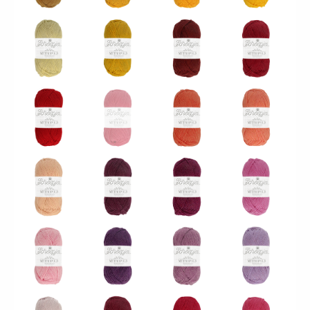
045 - Perth
044 - Darwin
046 - Leeds
047 - Dubaï
Sélectionnez
un autre
produit
051 -
048 - Sydney
049 - Ajman
050 - Bogota
Marrakech
052 -
053 -
054 -
055 - Lima
Bangalore
Santiago
Johannesburg
058 -
059 -
056 - Almaty
057 - Milan
Bordeaux
Montréal