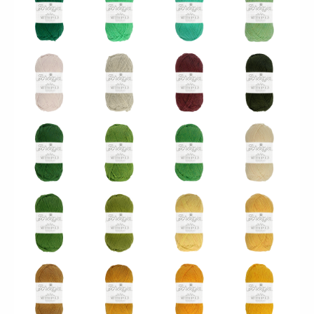
024 - Cota
025 - Nice
041 - Rabat
026 - Depok
027 - San
028 -
030 -
029 - Salvador
Juan
Vancouver
Toulouse
031 -
032 - Abu
034 -
033 - Atlanta
Canberra
Dhabi
Alexandria
035 - Séoul
036 - Tehran
037 - Istanbul
038 - Brasov
039 - Delhi
040 - Dhaka
042 - Lagos
043 - Naples