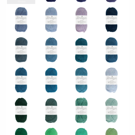
008 - Beirut
009 - Madrid
010 - Ankara
011 - Boston
013 -
012 - Manila
014 - Lahore
015 - Ulsan
Washington
019 -
016 - Karachi
017 - Multan
018 - Suwon
Marseille
020 -
023 -
021 - Rangpur
022 - Pasay
Colombo
Monterrey