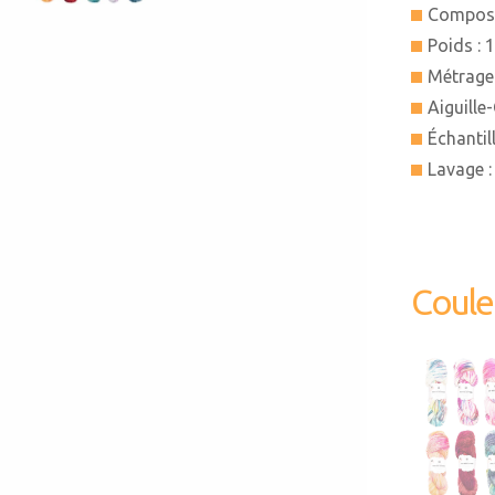
Composi
Poids : 
Métrage 
Aiguille
Échantil
Lavage :
383276
HAND
HAPP
Coule
Sélect
autre 
38327