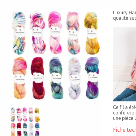
Luxury Han
qualité su
Ce fil
a été
confèreron
une pièce 
Fiche tec