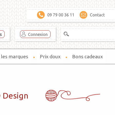
09 79 00 36 11
Contact
es
Connexion
 les marques
Prix doux
Bons cadeaux
 Design