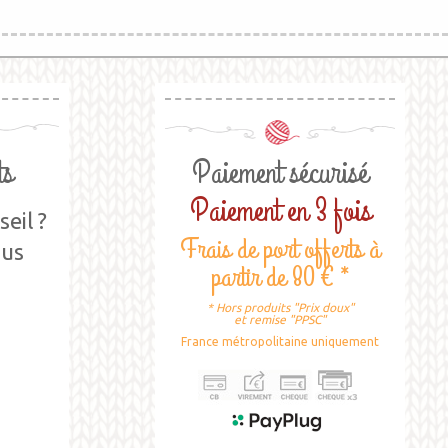
ts
Paiement sécurisé
Paiement en 3 fois
eil ?
Frais de port offerts à
ous
partir de 80 € *
* Hors produits "Prix doux"
et remise "PPSC"
France métropolitaine uniquement