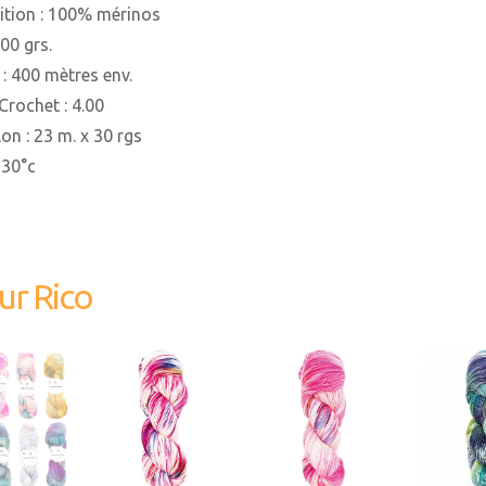
tion : 100% mérinos
100 grs.
: 400 mètres env.
-Crochet : 4.00
lon : 23 m. x 30 rgs
 30°c
_Luxury
 DYED
INESS
383276_002
383276_003
3832
ur Rico
ionnez un
produit
6_013
383276_014
383276_015