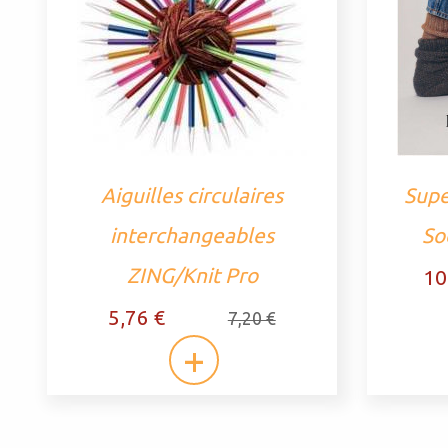
Aiguilles circulaires
Supe
interchangeables
So
ZING/Knit Pro
10
5,76 €
7,20 €