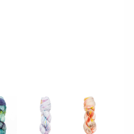
76_008
383276_009
383276_012