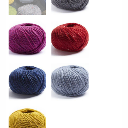
32 Fuschia
33 Carmin
53 Bleu
54 Denim
67 Moutarde