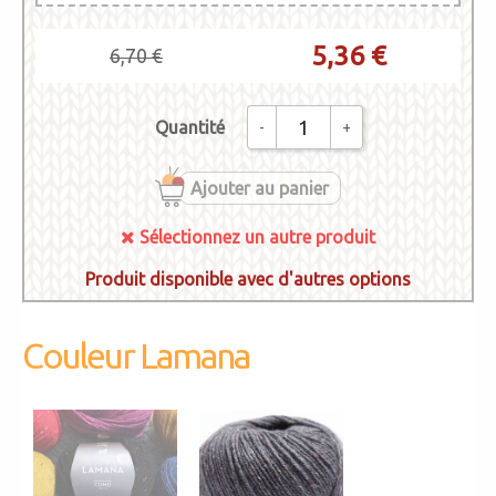
5,36 €
6,70 €
Quantité
-
+
Ajouter au panier
Sélectionnez un autre produit
Produit disponible avec d'autres options
COMO TWEED
28 Ardoise
Sélectionnez un
Couleur Lamana
autre produit