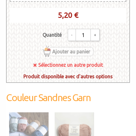
5,20 €
Quantité
-
+
Ajouter au panier
Sélectionnez un autre produit
Produit disponible avec d'autres options
3118 - TYNN LINE
3511 - Poudre
Sélectionnez un
Couleur Sandnes Garn
autre produit