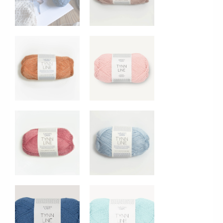
3513 - Abricot
4002 - Lys
4323 - Rosa rosae
5930 - Baby
7213 - Turquoise
6044 - Régate
Sélectionnez un
autre produit