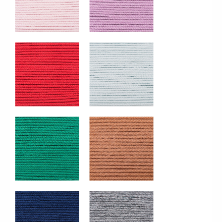
383235_009_Rouge
383235_010_Menthe
383235_011_Emeraude
383235_022_Chair
383235_012_Bleu
383235_014_Graphite