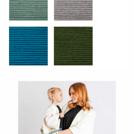
383235_030_Turquoise
383235_032_Forêt