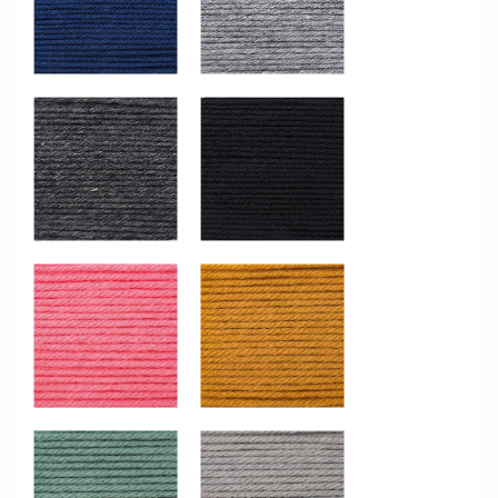
383235_015_Anthracite
383235_016_Noir
383235_018_Azalée
383235_021_Moutarde
383235_026_Patine
383235_028_Flanelle