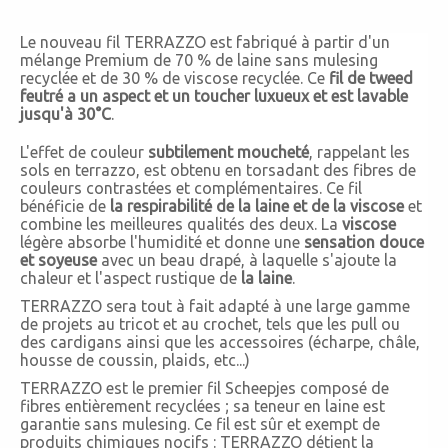
Le nouveau fil TERRAZZO est fabriqué à partir d'un
mélange Premium de 70 % de laine sans mulesing
recyclée et de 30 % de viscose recyclée. Ce
fil de tweed
feutré a un aspect et un toucher luxueux et est lavable
jusqu'à 30°C
.
L'effet de couleur
subtilement moucheté
, rappelant les
sols en terrazzo, est obtenu en torsadant des fibres de
couleurs contrastées et complémentaires. Ce fil
bénéficie de
la respirabilité de la laine et de la viscose
et
combine les meilleures qualités des deux. La
viscose
légère absorbe l'humidité et donne une
sensation douce
et soyeuse
avec un beau drapé, à laquelle s'ajoute la
chaleur et l'aspect rustique de
la laine
.
TERRAZZO sera tout à fait adapté à une large gamme
de projets au tricot et au crochet, tels que les pull ou
des cardigans ainsi que les accessoires (écharpe, châle,
housse de coussin, plaids, etc...)
TERRAZZO est le premier fil Scheepjes composé de
fibres entièrement recyclées ; sa teneur en laine est
garantie sans mulesing. Ce fil est sûr et exempt de
produits chimiques nocifs : TERRAZZO détient la