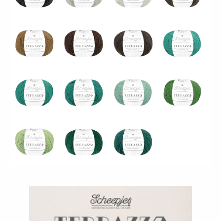
1738_754_Verde
1738_753_Pavone
1738_755_Ciano
1738_757_Cavaletta
Inglese
1738_759_Verde
1738_758_Asparago
1738_760_Giunglia
Bottiglia