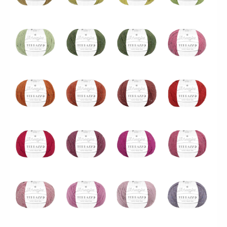
1738_715_Mandarino
1738_716_Mogano
1738_717_Espresso
1738_718_Scarlatto
1738_719_Cremisi
1738_720_Sangria
1738_721_Lampone
1738_722_Anguria
1738_723_Rosa
1738_724_Garofano
1738_725_Argilla
1738_726_Malva
1738_727_Cardo
1738_728_Uva
1738_729_Prugna
1738_730_Melanzana