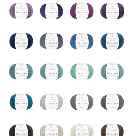
1738_731_Millennio
1738_732_Acciaio
1738_733_Zaffiro
1738_734_Opale
1738_735_Fontana
1738_736_Bolle
1738_737_Mediterraneo
1738_738_Lago
1738_739_Oceano
1738_740_Piuma
1738_741_Cenere
1738_742_Pietra
1738_743_Ardesia
1738_744_Prosecco
1738_745_Pergamena
1738_747_Tortora
1738_749_Caffé
1738_748_Cioccolato
1738_750_Liquirrizia
1738_752_Laguna
Nero