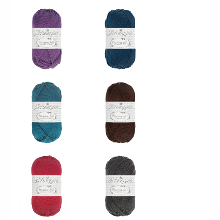
255 Celestial Blue
257 Smooth cocoa
263 Smoky
262 Hot Berry
Diamond
266 Indulgent
Shadow