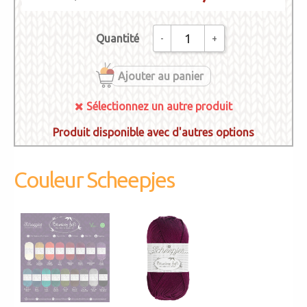
Quantité
-
+
Ajouter au panier
Sélectionnez un autre produit
Produit disponible avec d'autres options
1726 _ BAMBOO
SOFT
251 Deep cherry
Couleur Scheepjes
Sélectionnez un
autre produit
252 Royal purple
253 Blue Opal