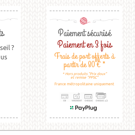
ts
Paiement sécurisé
Paiement en 3 fois
eil ?
Frais de port offerts à
ous
partir de 80 € *
* Hors produits "Prix doux"
et remise "PPSC"
France métropolitaine uniquement