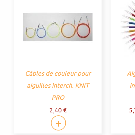
Câbles de couleur pour
Aig
aiguilles interch. KNIT
i
PRO
2,40 €
5,