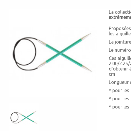
La collect
extrêmemen
Proposées 
les aiguil
La jointure
Le numéro 
Ces aiguil
2.00/2.25/
d'obtenir
cm
Longueur d
* pour les
* pour les
* pour les