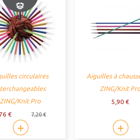
uilles circulaires
Aiguilles à chauss
nterchangeables
ZING/Knit Pr
ZING/Knit Pro
5,90 €
76 €
7,20 €