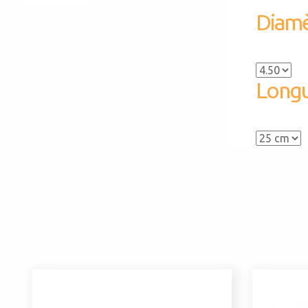
Diamè
Longu