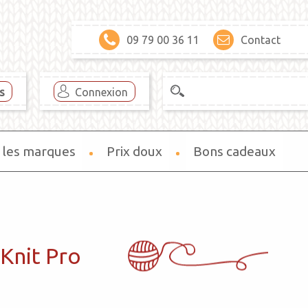
09 79 00 36 11
Contact
es
Connexion
 les marques
Prix doux
Bons cadeaux
 Knit Pro