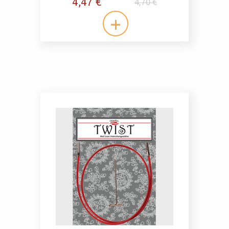
4,47 €
4,70 €